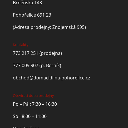
Brněnská 143
Pohořelice 691 23
(Adresa prodejny: Znojemská 995)
Kontakty
773 217 251
(prodejna)
777 009 907
(p. Berník)
obchod@domacidilna-pohorelice.cz
Otevírací doba prodejny
Po – Pá : 7:30 – 16:30
So : 8:00 – 11:00