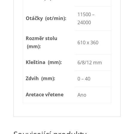
11500 –
Otáčky (ot/min):
24000
Rozměr stolu
610 x 360
(mm):
Kleština (mm):
6/8/12 mm
Zdvih (mm):
0 – 40
Aretace vřetene
Ano