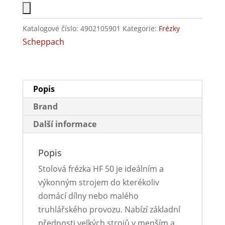
Katalogové číslo:
4902105901
Kategorie:
Frézky
Scheppach
Popis
Brand
Další informace
Popis
Stolová frézka HF 50 je ideálním a
výkonným strojem do kterékoliv
domácí dílny nebo malého
truhlářského provozu. Nabízí základní
přednosti velkých strojů v menším a