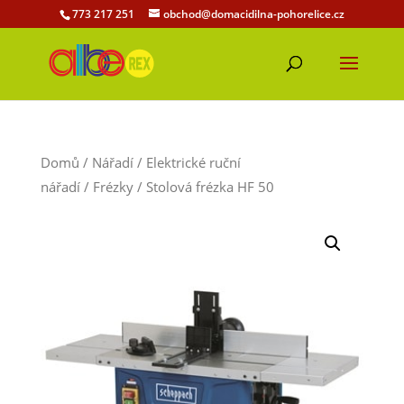
773 217 251
obchod@domacidilna-pohorelice.cz
Domů
/
Nářadí
/
Elektrické ruční
nářadí
/
Frézky
/ Stolová frézka HF 50