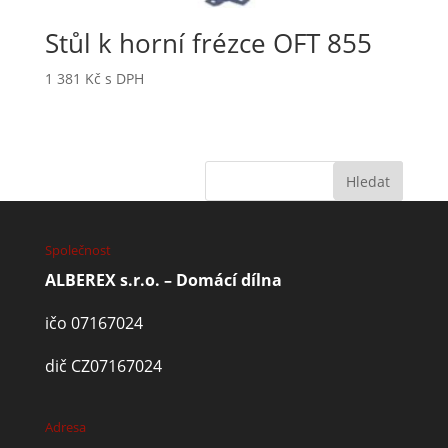
Stůl k horní frézce OFT 855
1 381
Kč
s DPH
Společnost
ALBEREX s.r.o. – Domácí dílna
ičo 07167024
dič CZ07167024
Adresa