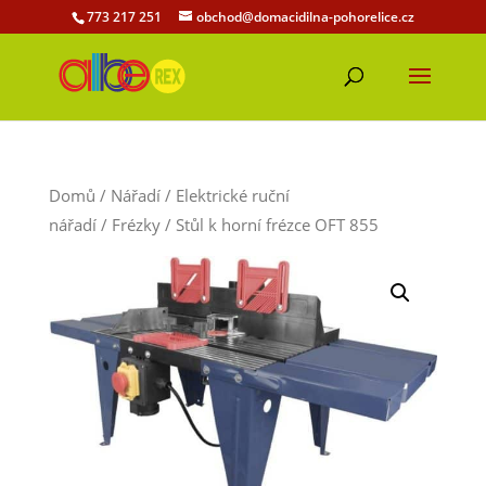
773 217 251
obchod@domacidilna-pohorelice.cz
Domů
/
Nářadí
/
Elektrické ruční
nářadí
/
Frézky
/ Stůl k horní frézce OFT 855