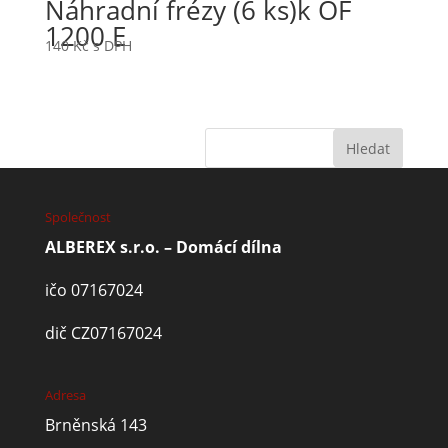
Náhradní frézy (6 ks)k OF
1200 E
140
Kč
s DPH
Společnost
ALBEREX s.r.o. – Domácí dílna
ičo 07167024
dič CZ07167024
Adresa
Brněnská 143