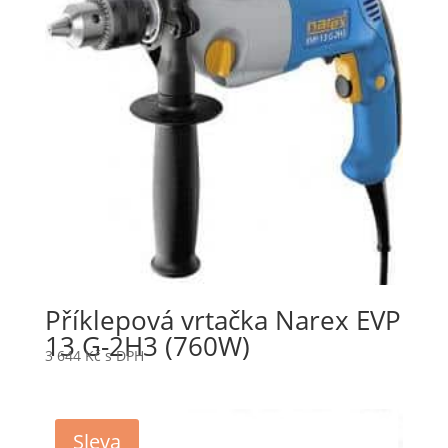
Příklepová vrtačka Narex EVP
13 G-2H3 (760W)
3 644
Kč
s DPH
Sleva