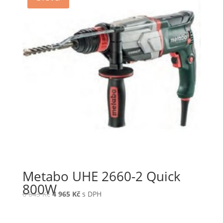
Metabo UHE 2660-2 Quick
800W
6 643
Kč
4 965
Kč
s DPH