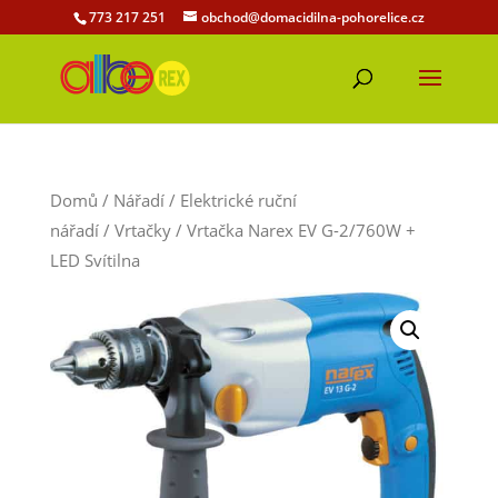
773 217 251
obchod@domacidilna-pohorelice.cz
Domů
/
Nářadí
/
Elektrické ruční
nářadí
/
Vrtačky
/ Vrtačka Narex EV G-2/760W +
LED Svítilna