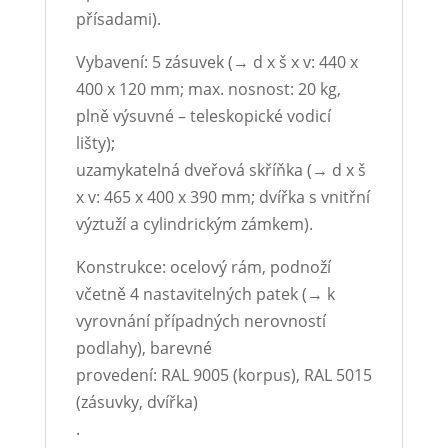
přísadami).
Vybavení: 5 zásuvek (→ d x š x v: 440 x
400 x 120 mm; max. nosnost: 20 kg,
plně výsuvné – teleskopické vodicí
lišty);
uzamykatelná dveřová skříňka (→ d x š
x v: 465 x 400 x 390 mm; dvířka s vnitřní
výztuží a cylindrickým zámkem).
Konstrukce: ocelový rám, podnoží
včetně 4 nastavitelných patek (→ k
vyrovnání případných nerovností
podlahy), barevné
provedení: RAL 9005 (korpus), RAL 5015
(zásuvky, dvířka)
.