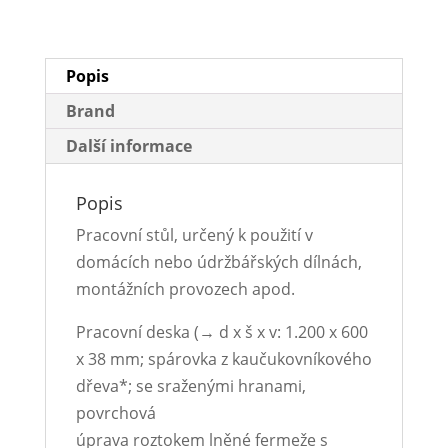
Popis
Brand
Další informace
Popis
Pracovní stůl, určený k použití v
domácích nebo údržbářských dílnách,
montážních provozech apod.
Pracovní deska (→ d x š x v: 1.200 x 600
x 38 mm; spárovka z kaučukovníkového
dřeva*; se sraženými hranami,
povrchová
úprava roztokem lněné fermeže s