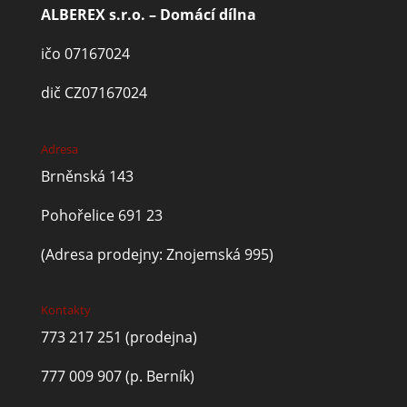
ALBEREX s.r.o. – Domácí dílna
ičo 07167024
dič CZ07167024
Adresa
Brněnská 143
Pohořelice 691 23
(Adresa prodejny: Znojemská 995)
Kontakty
773 217 251
(prodejna)
777 009 907
(p. Berník)