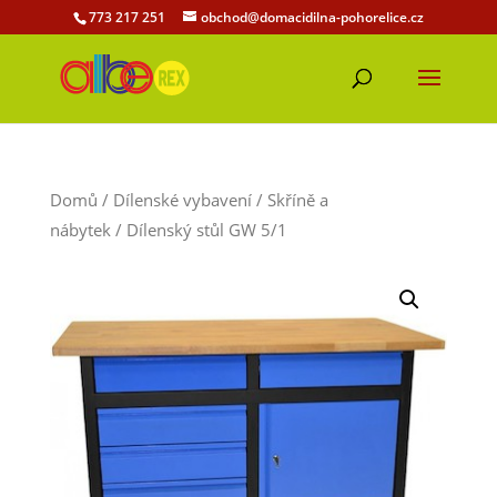
773 217 251
obchod@domacidilna-pohorelice.cz
Domů
/
Dílenské vybavení
/
Skříně a
nábytek
/ Dílenský stůl GW 5/1