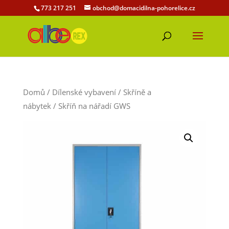
773 217 251
obchod@domacidilna-pohorelice.cz
Domů
/
Dílenské vybavení
/
Skříně a
nábytek
/ Skříň na nářadí GWS