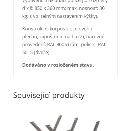
Vybavení: 4 ukládací police (→ rozměry
d x š: 850 x 360 mm; max. nosnost: 30
kg; s volitelným nastavením výšky).
Konstrukce: korpus z ocelového
plechu, zapuštěná madla (2), barevné
provedení: RAL 9005 (rám, police), RAL
5015 (dveře).
Dodáváno v rozloženém stavu.
Související produkty