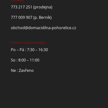
773 217 251
(prodejna)
777 009 907
(p. Berník)
obchod@domacidilna-pohorelice.cz
Otevírací doba prodejny
Po – Pá : 7:30 – 16:30
So : 8:00 – 11:00
Ne : Zavřeno