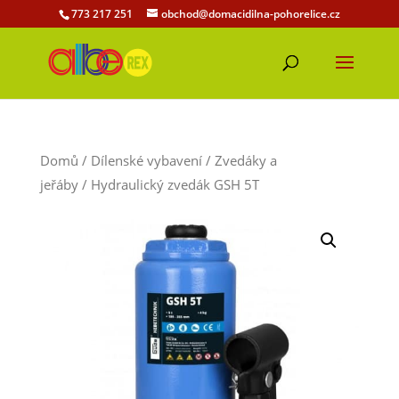
773 217 251
obchod@domacidilna-pohorelice.cz
Domů
/
Dílenské vybavení
/
Zvedáky a
jeřáby
/ Hydraulický zvedák GSH 5T