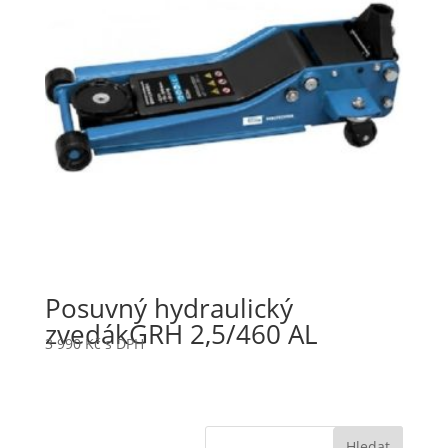
Posuvný hydraulický
zvedákGRH 2,5/460 AL
3 990
Kč
s DPH