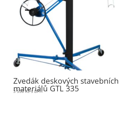
Zvedák deskových stavebních
materiálů GTL 335
3 550
Kč
s DPH