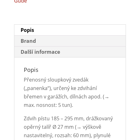
Güde
Popis
Brand
Další informace
Popis
Přenosný sloupkový zvedák
(„panenka“), určený ke zdvihání
břemen v garážích, dílnách apod. (→
max. nosnost: 5 tun).
Zdvih pístu 185 – 295 mm, drážkovaný
opěrný talíř Ø 27 mm (→ výškově
nastavitelný, rozsah: 60 mm), plynulé