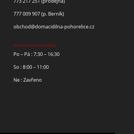
773 217 251
(prodejna)
777 009 907
(p. Berník)
obchod@domacidilna-pohorelice.cz
Otevírací doba prodejny
Po – Pá : 7:30 – 16:30
So : 8:00 – 11:00
Ne : Zavřeno